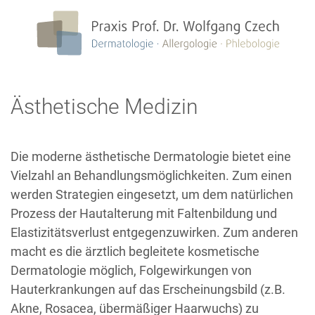
S
k
i
p
t
Ästhetische Medizin
o
c
o
Die moderne ästhetische Dermatologie bietet eine
n
Vielzahl an Behandlungsmöglichkeiten. Zum einen
t
werden Strategien eingesetzt, um dem natürlichen
e
Prozess der Hautalterung mit Faltenbildung und
n
Elastizitätsverlust entgegenzuwirken. Zum anderen
t
macht es die ärztlich begleitete kosmetische
Dermatologie möglich, Folgewirkungen von
Hauterkrankungen auf das Erscheinungsbild (z.B.
Akne, Rosacea, übermäßiger Haarwuchs) zu